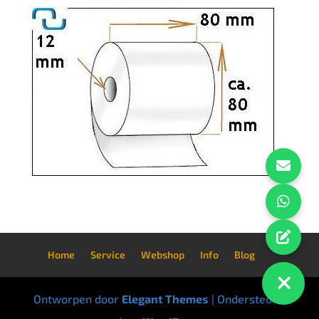
Home
Service
Webshop
Info
Blog
Ontworpen door
Elegant Themes
| Ondersteund