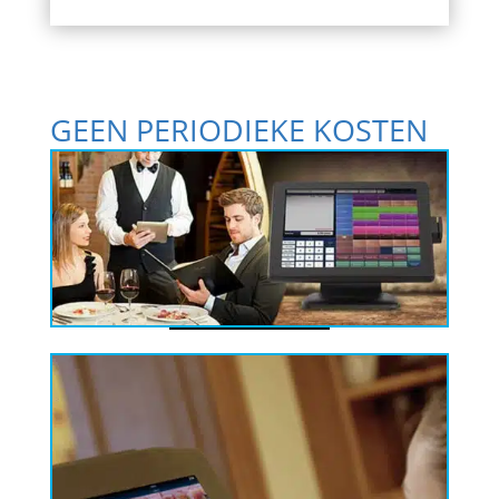
GEEN PERIODIEKE KOSTEN
Grote voordeel is verder, dat de kosten van de
kassa software inbegrepen zijn bij aanschaf van
de kassa/kassasysteem. Geen
abonnementskosten dus of update
verplichtingen.
MAKKELIJK ZELF
ONDERHOUDEN
Met de POSnet kassasoftware kun je geheel zelf
producten invoeren en aanpassen,