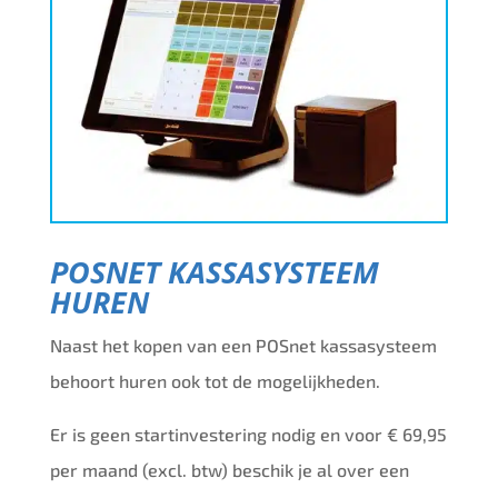
PINKOPPELING
POSnet koppelt direct met de bekabelde Lane
3600 van Payplaza, of met de Move 5000 van
payplaza (WiFi). Nieuw is de koppeling met
Vivawallet, ook te installeren op de handheld!
POSNET KASSASYSTEEM
HUREN
Naast het kopen
van een POSnet kassasysteem
behoort huren ook tot de mogelijkheden.
Er is geen startinvestering nodig en voor € 69,95
per maand (excl. btw) beschik je al over een