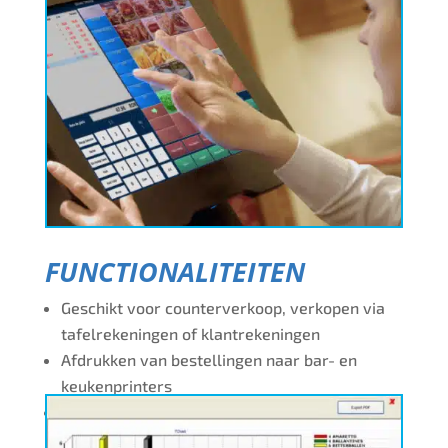
tafelplattegronden aanmaken en onderhouden,
rapportages maken en uw medewerkers
beheren. Ideaal en flexibel dus.
FUNCTIONALITEITEN
Geschikt voor counterverkoop, verkopen via
tafelrekeningen of klantrekeningen
Afdrukken van bestellingen naar bar- en
keukenprinters
Eenvoudig ingeven van bereidingswijzen of
supplementen