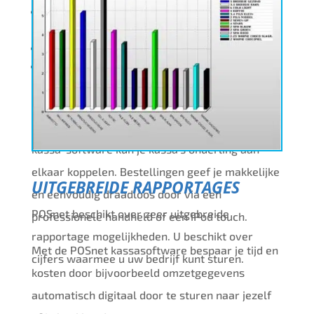
Afdruk van de orderbon op volgorde van
bereidingstijd
Klanten loyaliteit systeem
Cadeaubonnen registratie
Posnet is geschikt voor vrijwel elk type
horecabedrijf en kleine winkels. Met de POSnet
kassa-software kun je kassa’s onderling aan
elkaar koppelen. Bestellingen geef je makkelijke
UITGEBREIDE RAPPORTAGES
en eenvoudig draadloos door via een
POSnet beschikt over zeer uitgebreide
professionele handheld of een iPod touch.
rapportage mogelijkheden. U beschikt over
Met de POSnet kassasoftware bespaar je tijd en
cijfers waarmee u uw bedrijf kunt sturen.
kosten door bijvoorbeeld omzetgegevens
automatisch digitaal door te sturen naar jezelf