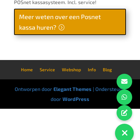
POSnet kassasysteem. Incl. service!
Meer weten over een Posnet
kassa huren?
Home
Service
Webshop
Info
Blog
Ontworpen door
Elegant Themes
| Ondersteund
door
WordPress