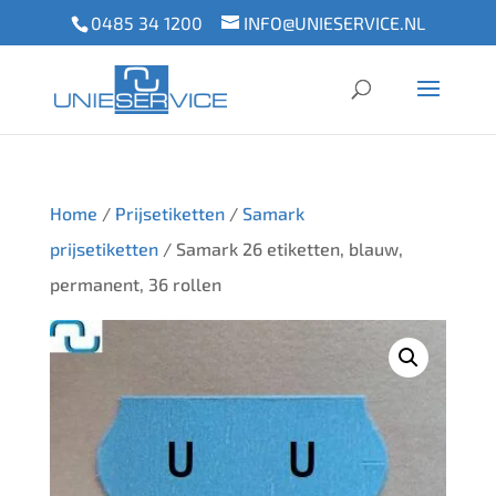
0485 34 1200
INFO@UNIESERVICE.NL
Home
/
Prijsetiketten
/
Samark
prijsetiketten
/ Samark 26 etiketten, blauw,
permanent, 36 rollen