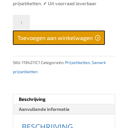
prijsetiketten. ✔ Uit voorraad leverbaar
Samark
26
Toevoegen aan winkelwagen
etiketten,
blauw,
permanent,
SKU:
1194211C7
Categorieën:
Prijsetiketten
,
Samark
36
prijsetiketten
rollen
aantal
Beschrijving
Aanvullende informatie
BESCHRIJVING