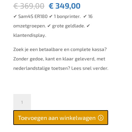
Oorspronkelijke
Huidige
€
369,00
€
349,00
prijs
prijs
✔ Sam4S ER180 ✔ 1 bonprinter. ✔ 16
was:
is:
omzetgroepen. ✔ grote geldlade. ✔
€ 369,00.
€ 349,00.
klantendisplay.
Zoek je een betaalbare en complete kassa?
Zonder gedoe, kant en klaar geleverd, met
nederlandstalige toetsen? Lees snel verder.
Sam4S
ER180
Toevoegen aan winkelwagen
aantal