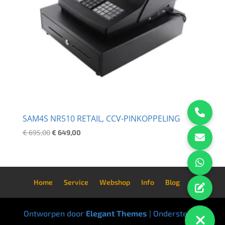
SAM4S NR510 RETAIL, CCV-PINKOPPELING
Oorspronkelijke
Huidige
€
695,00
€
649,00
prijs
prijs
was:
is:
€ 695,00.
€ 649,00.
Home
Service
Webshop
Info
Blog
Ontworpen door
Elegant Themes
| Ondersteund