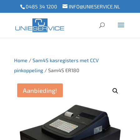
0485 34 1200
INFO@UNIESERVICE.NL
Home
/
Sam4S kasregisters met CCV
pinkoppeling
/ Sam4S ER180
Aanbieding!