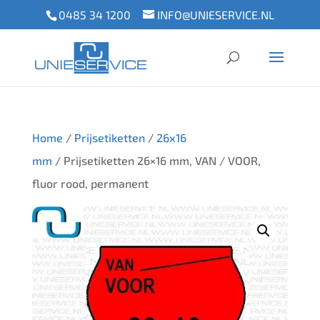
0485 34 1200
INFO@UNIESERVICE.NL
Home
/
Prijsetiketten
/
26x16
mm
/ Prijsetiketten 26×16 mm, VAN / VOOR,
fluor rood, permanent