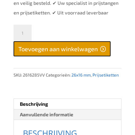
en veilig besteld. ✔ Uw specialist in prijstangen
en prijsetiketten. ✔ Uit voorraad leverbaar
Prijsetiketten
26x16
Toevoegen aan winkelwagen
mm,
VAN
/
SKU:
2616285VV
Categorieën:
26x16 mm
,
Prijsetiketten
VOOR,
fluor
rood,
Beschrijving
permanent
Aanvullende informatie
aantal
BESCHRIJVING