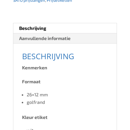
SATO prijstangen
,
Prijsetiketten
rollen
per
doos
Beschrijving
aantal
Aanvullende informatie
BESCHRIJVING
Kenmerken
Formaat
26×12 mm
golfrand
Kleur etiket