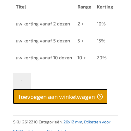
Titel
Range
Korting
uw korting vanaf 2 dozen
2 +
10%
uw korting vanaf 5 dozen
5 +
15%
uw korting vanaf 10 dozen
10 +
20%
Prijsetiketten
26x12
Toevoegen aan winkelwagen
mm,
wit,
permanent,
SKU:
2612210
Categorieën:
26x12 mm
,
Etiketten voor
36