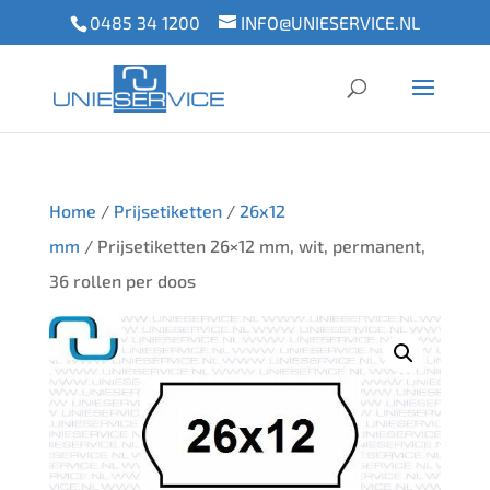
0485 34 1200
INFO@UNIESERVICE.NL
Home
/
Prijsetiketten
/
26x12
mm
/ Prijsetiketten 26×12 mm, wit, permanent,
36 rollen per doos