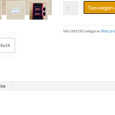
Blitz
Toevoegen 
S16
prijstang
aantal
SKU:
881216
Categorie:
Blitz pr
tie