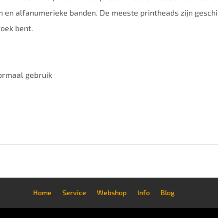
en en alfanumerieke banden. De meeste printheads zijn gesc
oek bent.
ormaal gebruik
Home
Service
Webshop
Info
Blog