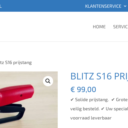
L
KLANTENSERVICE
HOME
SERVIC
itz S16 prijstang
BLITZ S16 PR
€
99,00
✔ Solide prijstang. ✔ Grote
veilig besteld. ✔ Uw special
voorraad leverbaar