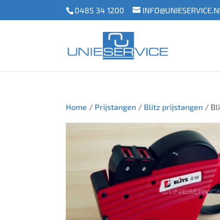
0485 34 1200
INFO@UNIESERVICE.N
Home
/
Prijstangen
/
Blitz prijstangen
/ Bl