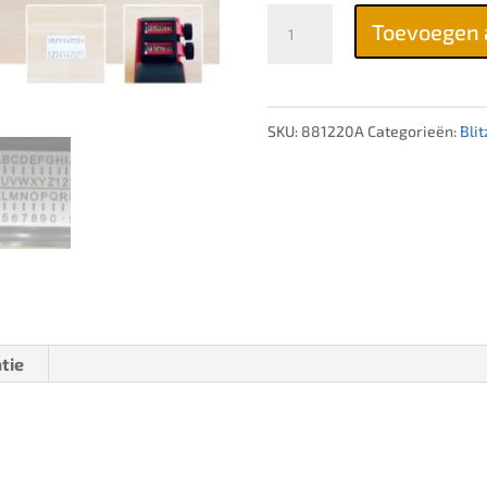
Blitz
Toevoegen 
C20
Alfa
prijstang
SKU:
881220A
Categorieën:
Blit
aantal
tie