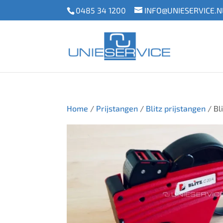
0485 34 1200
INFO@UNIESERVICE.N
Home
/
Prijstangen
/
Blitz prijstangen
/ Bl