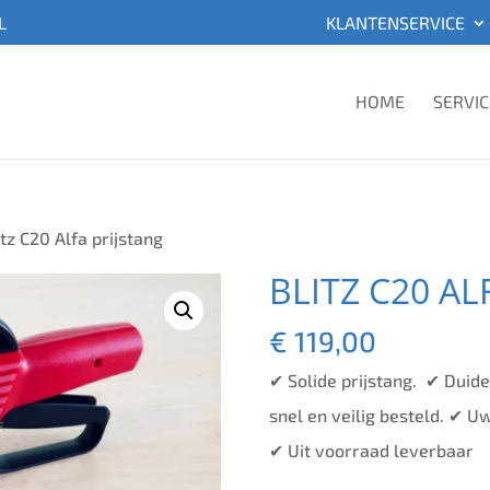
L
KLANTENSERVICE
HOME
SERVIC
itz C20 Alfa prijstang
BLITZ C20 AL
€
119,00
✔ Solide prijstang. ✔ Duidel
snel en veilig besteld. ✔ Uw
✔ Uit voorraad leverbaar