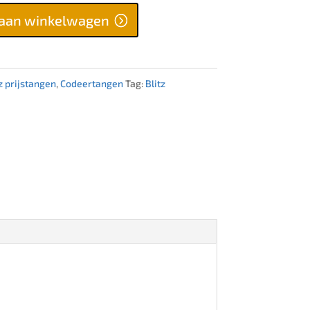
aan winkelwagen
z prijstangen
,
Codeertangen
Tag:
Blitz