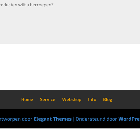
Home
Service
Webshop
Info
Blog
ntworpen door
Elegant Themes
| Ondersteund door
WordPre