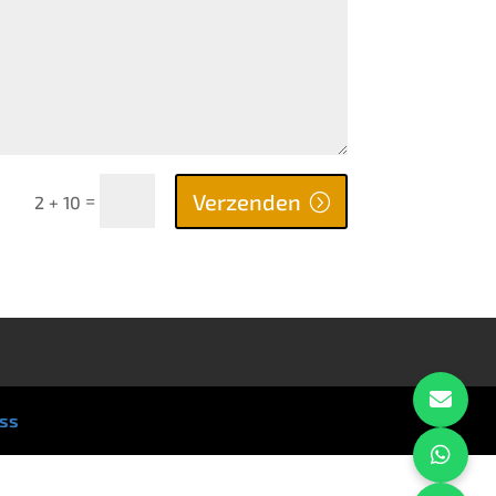
Verzenden
=
2 + 10
ss